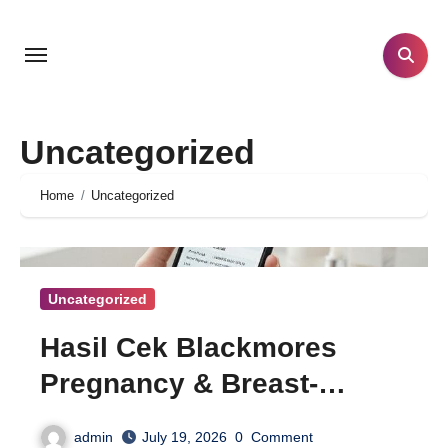
Skip
to
content
Uncategorized
Home
Uncategorized
Uncategorized
Hasil Cek Blackmores
Pregnancy & Breast-
Feeding Gold BPOM
admin
July 19, 2026
0
Comment