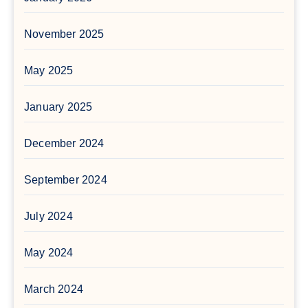
November 2025
May 2025
January 2025
December 2024
September 2024
July 2024
May 2024
March 2024