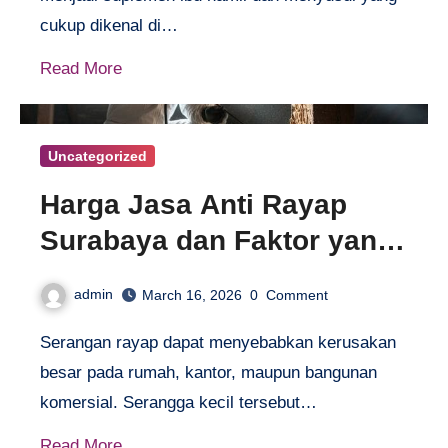
cukup dikenal di…
Read More
Uncategorized
Harga Jasa Anti Rayap
Surabaya dan Faktor yang
Mempengaruhi Biayanya
admin
March 16, 2026
0
Comment
Serangan rayap dapat menyebabkan kerusakan
besar pada rumah, kantor, maupun bangunan
komersial. Serangga kecil tersebut…
Read More