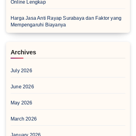
Online Lengkap
Harga Jasa Anti Rayap Surabaya dan Faktor yang
Mempengaruhi Biayanya
Archives
July 2026
June 2026
May 2026
March 2026
January 2026