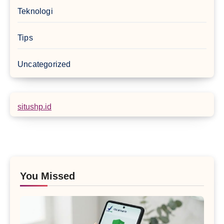
Teknologi
Tips
Uncategorized
situshp.id
You Missed