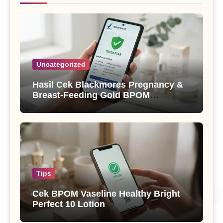
Uncategorized
Hasil Cek Blackmores Pregnancy &
Breast-Feeding Gold BPOM
(90)SI174307791 dan Status Izin
Tips
Cek BPOM Vaseline Healthy Bright
Perfect 10 Lotion
(90)NA18210108694(91)241002