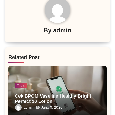
By
admin
Related Post
Tips
Cek BPOM Vaseline Healthy Bright
Perfect 10 Lotion
(90)NA18210108694(91)241002
admin
June 9, 2026