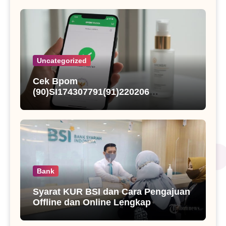
Uncategorized
Cek Bpom
(90)SI174307791(91)220206
Blackmores Pregnancy & Breast-
Feeding Gold
Bank
Syarat KUR BSI dan Cara Pengajuan
Offline dan Online Lengkap